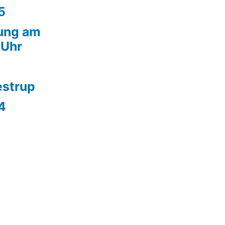
5
ung am
 Uhr
estrup
4