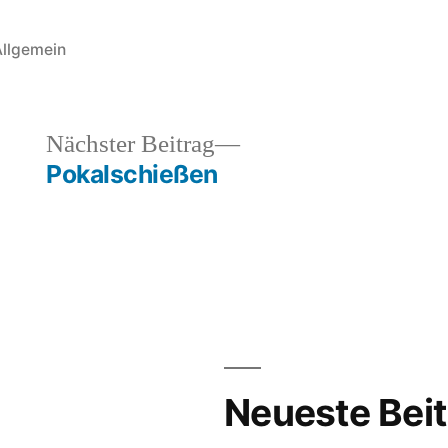
eröffentlicht
Allgemein
n
heriger
Nächster
Nächster Beitrag
rag:
Beitrag:
Pokalschießen
Neueste Bei