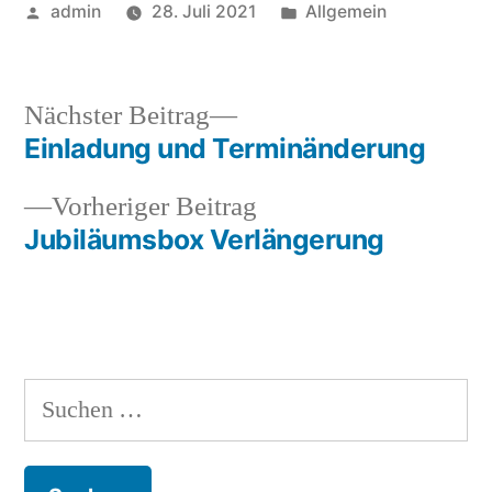
Veröffentlicht
Veröffentlicht
admin
28. Juli 2021
Allgemein
von
in
Nächster
Nächster Beitrag
Beitrag:
Einladung und Terminänderung
Beitragsnavigation
Vorheriger
Vorheriger Beitrag
Beitrag:
Jubiläumsbox Verlängerung
Suchen
nach: