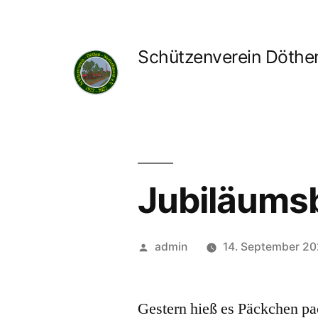
Zum
Inhalt
Schützenverein Döthen
springen
Jubiläums
Veröffentlicht
admin
14. September 20
von
Gestern hieß es Päckchen pa