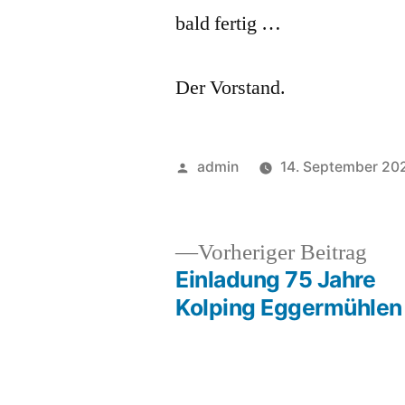
bald fertig …
Der Vorstand.
Veröffentlicht
admin
14. September 20
von
Vor
Vorheriger Beitrag
Beit
Einladung 75 Jahre
Beitragsnavigation
Kolping Eggermühlen