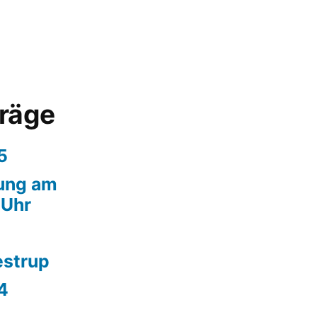
träge
5
ung am
 Uhr
estrup
4