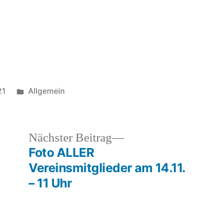
Veröffentlicht
21
Allgemein
in
heriger
Nächster
Nächster Beitrag
rag:
Beitrag:
Foto ALLER
Vereinsmitglieder am 14.11.
– 11 Uhr