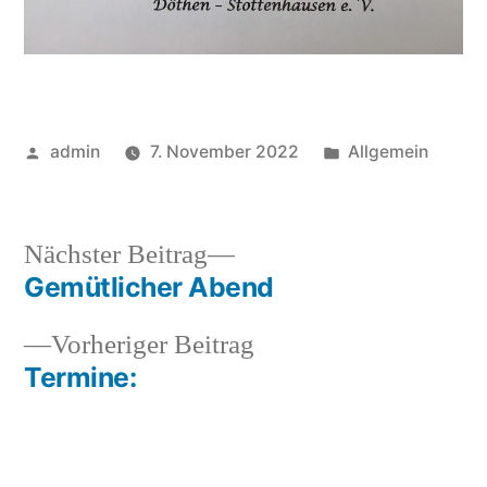
Veröffentlicht
Veröffentlicht
admin
7. November 2022
Allgemein
von
in
Nächster
Nächster Beitrag
Beitrag:
Gemütlicher Abend
Beitragsnavigation
Vorheriger
Vorheriger Beitrag
Beitrag:
Termine: